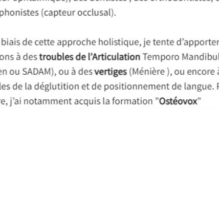
CLAUDE ROMANE, OSTÉOPATHE
EXCLUSIF À ALBI (81).