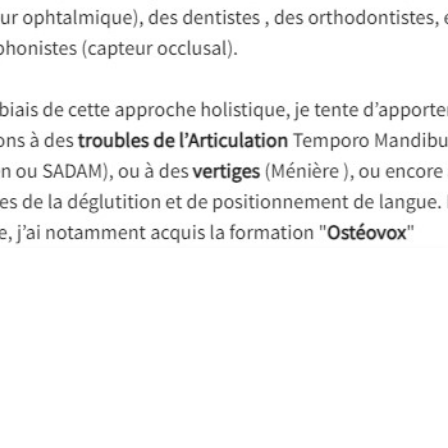
OSTÉOPATHIE VISCÉRALE ALBI 81
CLAUDE ROMANE OSTÉOPATHE 20